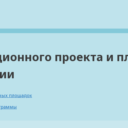
ионного проекта и п
ции
ных площадок
ограммы